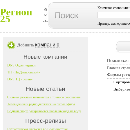
Ключевое слово или 
Регион
25
Пример: экспертиза с
компанию
Добавить
Новые компании
Поисковая
DNS Отдел уценки
Главная стра
ТП «На Днепровской»
Фирмы раз
DNS ТЦ «Зозан»
Сортиров
Новые статьи
Выберите
Сильная реклама начинается с точного сообщения
Телевидение и радио держатся на ритме эфира
Водный спорт раскрывается после выхода на воду
Пресс-релизы
Бухгалтерская нагрузка во Владивостоке