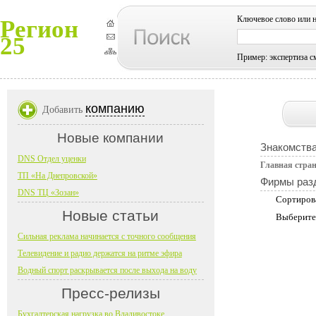
Ключевое слово или 
Регион
25
Пример: экспертиза с
компанию
Добавить
Новые компании
Знакомств
DNS Отдел уценки
Главная стра
ТП «На Днепровской»
Фирмы раз
DNS ТЦ «Зозан»
Сортиров
Новые статьи
Выберите
Сильная реклама начинается с точного сообщения
Телевидение и радио держатся на ритме эфира
Водный спорт раскрывается после выхода на воду
Пресс-релизы
Бухгалтерская нагрузка во Владивостоке