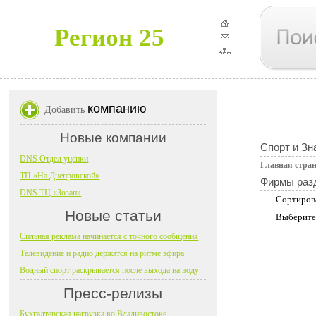
Регион 25
компанию
Добавить
Новые компании
Спорт и Зн
DNS Отдел уценки
Главная стра
ТП «На Днепровской»
Фирмы раз
DNS ТЦ «Зозан»
Сортиров
Новые статьи
Выберите
Сильная реклама начинается с точного сообщения
Телевидение и радио держатся на ритме эфира
Водный спорт раскрывается после выхода на воду
Пресс-релизы
Бухгалтерская нагрузка во Владивостоке