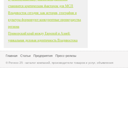
становится критическим фактором для МСП
Владивосток сегодня: как история, география и
культура формируют конкурентные преимущества
региона
Приморский край между Европой и Азией:
уникальная деловая идентичность Владивостока
Главная
Статьи
Предприятия
Пресс-релизы
© Регион 25 - каталог компаний, производители товаров и услуг, объявления