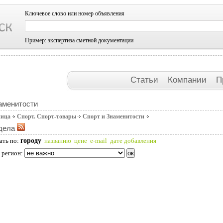
Ключевое слово или номер объявления
Пример: экспертиза сметной документации
Статьи
Компании
П
аменитости
ница
Спорт. Спорт-товары
Спорт и Знаменитости
дела
городу
ать по:
названию
цене
e-mail
дате добавления
 регион: