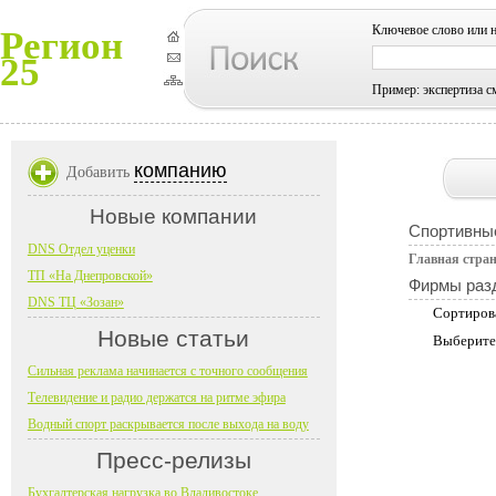
Ключевое слово или 
Регион
25
Пример: экспертиза с
компанию
Добавить
Новые компании
Спортивны
DNS Отдел уценки
Главная стра
ТП «На Днепровской»
Фирмы раз
DNS ТЦ «Зозан»
Сортиров
Новые статьи
Выберите
Сильная реклама начинается с точного сообщения
Телевидение и радио держатся на ритме эфира
Водный спорт раскрывается после выхода на воду
Пресс-релизы
Бухгалтерская нагрузка во Владивостоке