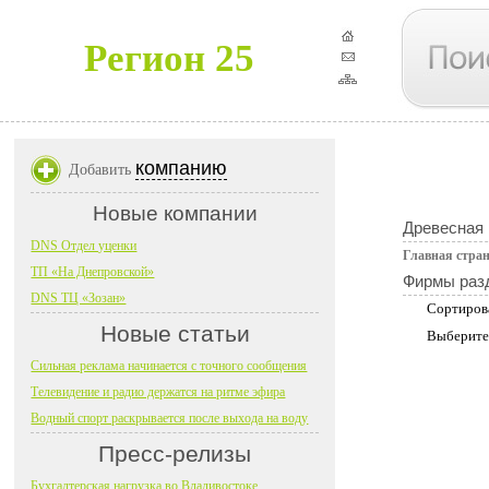
Регион 25
компанию
Добавить
Новые компании
Древесная
DNS Отдел уценки
Главная стра
ТП «На Днепровской»
Фирмы раз
DNS ТЦ «Зозан»
Сортиров
Новые статьи
Выберите
Сильная реклама начинается с точного сообщения
Телевидение и радио держатся на ритме эфира
Водный спорт раскрывается после выхода на воду
Пресс-релизы
Бухгалтерская нагрузка во Владивостоке