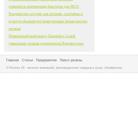
становится критическим фактором для МСП
Владивосток сегодня: как история, география и
культура формируют конкурентные преимущества
региона
Приморский край между Европой и Азией:
уникальная деловая идентичность Владивостока
Главная
Статьи
Предприятия
Пресс-релизы
© Регион 25 - каталог компаний, производители товаров и услуг, объявления