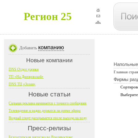
Регион 25
компанию
Добавить
Новые компании
Напольные
DNS Отдел уценки
Главная стра
ТП «На Днепровской»
Фирмы раз
DNS ТЦ «Зозан»
Сортиров
Новые статьи
Выберите
Сильная реклама начинается с точного сообщения
Телевидение и радио держатся на ритме эфира
Водный спорт раскрывается после выхода на воду
Пресс-релизы
Бухгалтерская нагрузка во Владивостоке