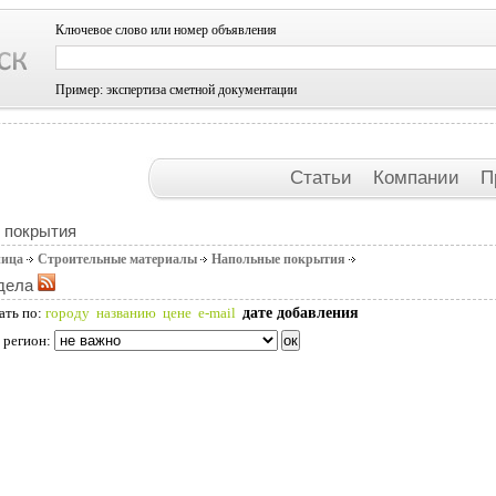
Ключевое слово или номер объявления
Пример: экспертиза сметной документации
Статьи
Компании
П
 покрытия
ница
Строительные материалы
Напольные покрытия
дела
дате добавления
ать по:
городу
названию
цене
e-mail
 регион: