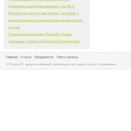
становится критическим фактором для МСП
Владивосток сегодня: как история, география и
культура формируют конкурентные преимущества
региона
Приморский край между Европой и Азией:
уникальная деловая идентичность Владивостока
Главная
Статьи
Предприятия
Пресс-релизы
© Регион 25 - каталог компаний, производители товаров и услуг, объявления