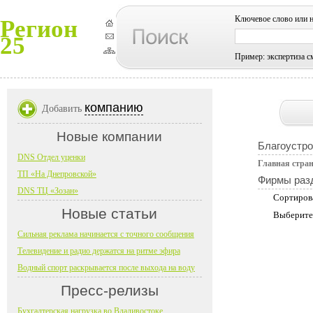
Ключевое слово или 
Регион
25
Пример: экспертиза с
компанию
Добавить
Новые компании
Благоустро
DNS Отдел уценки
Главная стра
ТП «На Днепровской»
Фирмы раз
DNS ТЦ «Зозан»
Сортиров
Новые статьи
Выберите
Сильная реклама начинается с точного сообщения
Телевидение и радио держатся на ритме эфира
Водный спорт раскрывается после выхода на воду
Пресс-релизы
Бухгалтерская нагрузка во Владивостоке