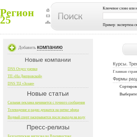
Ключевое слово или 
Регион
25
Пример: экспертиза с
компанию
Добавить
Новые компании
Курсы. Тре
DNS Отдел уценки
Главная стра
ТП «На Днепровской»
Фирмы раз
DNS ТЦ «Зозан»
Сортиров
Новые статьи
Выберите
Сильная реклама начинается с точного сообщения
Телевидение и радио держатся на ритме эфира
Водный спорт раскрывается после выхода на воду
Пресс-релизы
Бухгалтерская нагрузка во Владивостоке