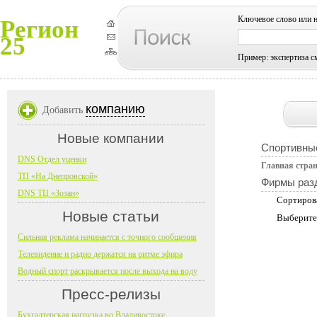
Ключевое слово или 
Регион
25
Пример: экспертиза с
компанию
Добавить
Новые компании
Спортивные
DNS Отдел уценки
Главная стра
ТП «На Днепровской»
Фирмы раз
DNS ТЦ «Зозан»
Сортиров
Новые статьи
Выберите
Сильная реклама начинается с точного сообщения
Телевидение и радио держатся на ритме эфира
Водный спорт раскрывается после выхода на воду
Пресс-релизы
Бухгалтерская нагрузка во Владивостоке