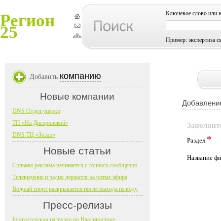
Ключевое слово или 
Регион
25
Пример: экспертиза с
компанию
Добавить
Новые компании
Добавление
DNS Отдел уценки
ТП «На Днепровской»
Заполнит
DNS ТЦ «Зозан»
*
Раздел
Новые статьи
Название 
Сильная реклама начинается с точного сообщения
Телевидение и радио держатся на ритме эфира
Водный спорт раскрывается после выхода на воду
Пресс-релизы
Бухгалтерская нагрузка во Владивостоке