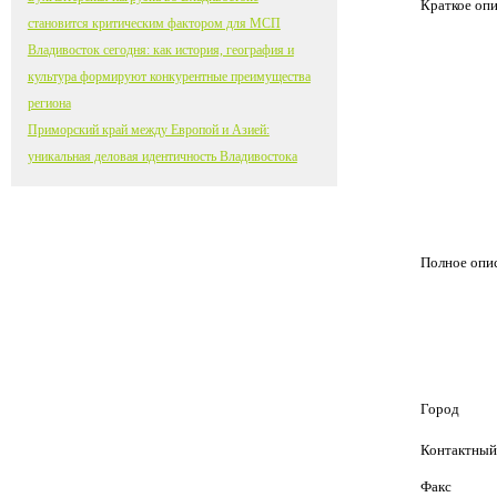
Краткое оп
становится критическим фактором для МСП
Владивосток сегодня: как история, география и
культура формируют конкурентные преимущества
региона
Приморский край между Европой и Азией:
уникальная деловая идентичность Владивостока
Полное опи
Город
Контактный
Факс