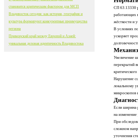
Нормати
становится критическим фактором для МСП
СП 63.13330 
Владивосток сегодня: как история, география и
работающих в
культура формируют конкурентные преимущества
жёсткости и 
региона
В условиях п
ускоряет про
Приморский край между Европой и Азией:
долговечност
уникальная деловая идентичность Владивостока
Механиз
Увеличение ш
перекрытий в
критического
Нарушение сц
локальному у
микроскопов 
Диагнос
Если ширина 
на изменение 
При обследов
сложном напр
уточнения ст