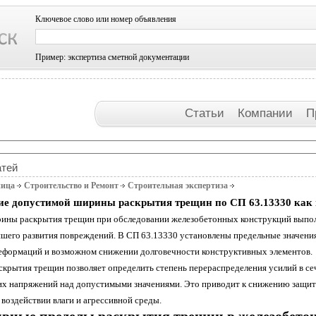
Ключевое слово или номер объявления
Пример: экспертиза сметной документации
Статьи
Компании
П
атей
ница
Строительство и Ремонт
Строительная экспертиза
е допустимой ширины раскрытия трещин по СП 63.13330 как п
ины раскрытия трещин при обследовании железобетонных конструкций выполн
йшего развития повреждений. В СП 63.13330 установлены предельные значени
еформаций и возможном снижении долговечности конструктивных элементов.
скрытия трещин позволяет определить степень перераспределения усилий в се
х напряжений над допустимыми значениями. Это приводит к снижению защитн
воздействии влаги и агрессивной среды.