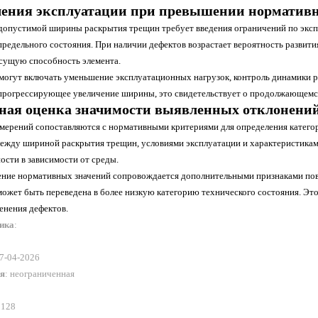
ения эксплуатации при превышении норматив
опустимой ширины раскрытия трещин требует введения ограничений по эксплу
редельного состояния. При наличии дефектов возрастает вероятность развит
сущую способность элемента.
могут включать уменьшение эксплуатационных нагрузок, контроль динамики 
прогрессирующее увеличение ширины, это свидетельствует о продолжающемся
ная оценка значимости выявленных отклонени
змерений сопоставляются с нормативными критериями для определения катего
между шириной раскрытия трещин, условиями эксплуатации и характеристиками
ости в зависимости от среды.
ние нормативных значений сопровождается дополнительными признаками повр
может быть переведена в более низкую категорию технического состояния. Эт
енения дефектов.
ника
:
17-04-2026
ия
: неограниченная
 128