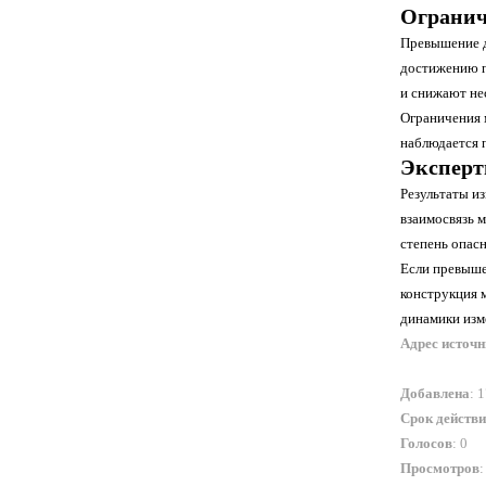
Огранич
Превышение д
достижению п
и снижают не
Ограничения 
наблюдается 
Эксперт
Результаты и
взаимосвязь 
степень опасн
Если превыше
конструкция 
динамики изм
Адрес источ
Добавлена
: 
Срок действ
Голосов
: 0
Просмотров
: