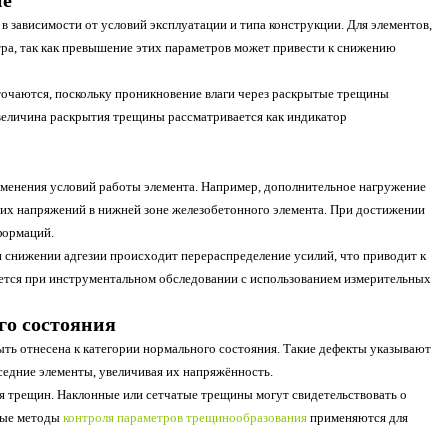
не
зависимости от условий эксплуатации и типа конструкции. Для элементов,
тра, так как превышение этих параметров может привести к снижению
очаются, поскольку проникновение влаги через раскрытые трещины
величина раскрытия трещины рассматривается как индикатор
менения условий работы элемента. Например, дополнительное нагружение
их напряжений в нижней зоне железобетонного элемента. При достижении
формаций.
 снижении адгезии происходит перераспределение усилий, что приводит к
тся при инструментальном обследовании с использованием измерительных
го состояния
ть отнесена к категории нормального состояния. Такие дефекты указывают
оседние элементы, увеличивая их напряжённость.
ия трещин. Наклонные или сетчатые трещины могут свидетельствовать о
ные методы
контроля параметров трещинообразования
применяются для