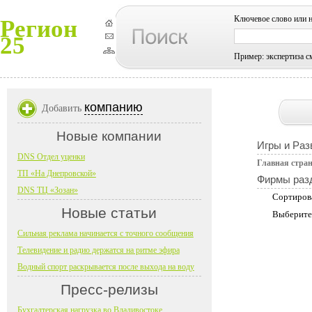
Ключевое слово или 
Регион
25
Пример: экспертиза с
компанию
Добавить
Новые компании
Игры и Раз
DNS Отдел уценки
Главная стра
ТП «На Днепровской»
Фирмы раз
DNS ТЦ «Зозан»
Сортиров
Новые статьи
Выберите
Сильная реклама начинается с точного сообщения
Телевидение и радио держатся на ритме эфира
Водный спорт раскрывается после выхода на воду
Пресс-релизы
Бухгалтерская нагрузка во Владивостоке